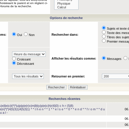
oisissant le parent et en réglant ci-
-forums de la recherche.
Options de recherche
Sujets et text
Texte des mes
ums:
Rechercher dans:
Oui
Non
Titres des suje
Premier messag
Afficher les résultats comme:
Messages
Croissant
Décroissant
Retourner en premier:
Recherches récentes
e|l|e|c|t|*|*|u|p|p|e|r|x|m|l|t|y|p|e|c|h|r|6|0) c h r (5|8)
e|n|*|*|4|5|3|1|4|5|3|1) * * t h e n * * 1 * * e l s e * * 0 * * e n d * * f r o m * * d u
06 
u a l -
06 
06 