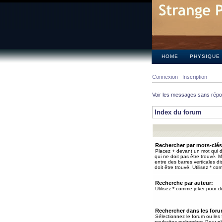
HOME
PHYSIQUE
Connexion
Inscription
Voir les messages sans rép
Index du forum
Rechercher par mots-clés
Placez
+
devant un mot qui do
qui ne doit pas être trouvé. 
entre des barres verticales d
doit être trouvé. Utilisez * co
Recherche par auteur:
Utilisez * comme joker pour de
Rechercher dans les for
Sélectionnez le forum ou les
souhaitez rechercher. Pour pl