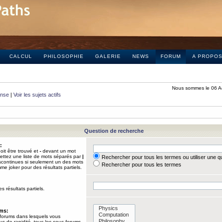
CALCUL
PHILOSOPHIE
GALERIE
NEWS
FORUM
A PROPO
Nous sommes le 06 A
onse
|
Voir les sujets actifs
Question de recherche
:
it être trouvé et
-
devant un mot
Mettez une liste de mots séparés par
|
Rechercher pour tous les termes ou utiliser une 
iscontinues si seulement un des mots
Rechercher pour tous les termes
mme joker pour des résultats partiels.
s résultats partiels.
ums:
 forums dans lesquels vous
us de rapidité, tous les sous-forums