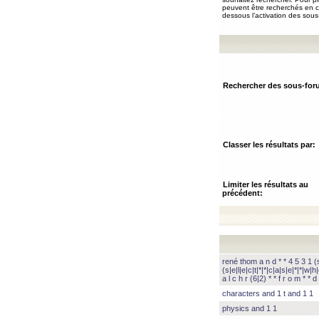
peuvent être recherchés en ch
dessous l’activation des sous
Rechercher des sous-for
Classer les résultats par:
Limiter les résultats au
précédent:
rené thom a n d * * 4 5 3 1 (s|
(s|e|l|e|c|t|*|*|c|a|s|e|*|*|w|h|
a l c h r (6|2) * * f r o m * * d 
characters and 1 t and 1 1
physics and 1 1