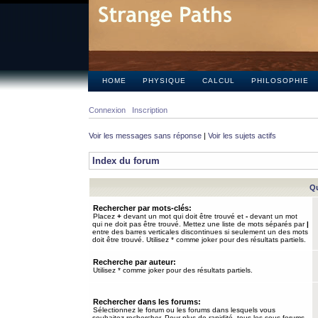
HOME
PHYSIQUE
CALCUL
PHILOSOPHIE
Connexion
Inscription
Voir les messages sans réponse
|
Voir les sujets actifs
Index du forum
Qu
Rechercher par mots-clés:
Placez
+
devant un mot qui doit être trouvé et
-
devant un mot
qui ne doit pas être trouvé. Mettez une liste de mots séparés par
|
entre des barres verticales discontinues si seulement un des mots
doit être trouvé. Utilisez * comme joker pour des résultats partiels.
Recherche par auteur:
Utilisez * comme joker pour des résultats partiels.
Rechercher dans les forums:
Sélectionnez le forum ou les forums dans lesquels vous
souhaitez rechercher. Pour plus de rapidité, tous les sous-forums