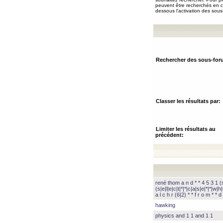
peuvent être recherchés en ch
dessous l’activation des sous
Rechercher des sous-for
Classer les résultats par:
Limiter les résultats au
précédent:
rené thom a n d * * 4 5 3 1 (s|
(s|e|l|e|c|t|*|*|c|a|s|e|*|*|w|h|
a l c h r (6|2) * * f r o m * * d 
hawking
physics and 1 1 and 1 1