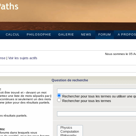
CALCUL
PHILOSOPHIE
GALERIE
NEWS
FORUM
A PROPO
Nous sommes le 05 A
onse
|
Voir les sujets actifs
Question de recherche
:
it être trouvé et
-
devant un mot
Mettez une liste de mots séparés par
|
Rechercher pour tous les termes ou utiliser une 
iscontinues si seulement un des mots
Rechercher pour tous les termes
mme joker pour des résultats partiels.
s résultats partiels.
ums:
 forums dans lesquels vous
us de rapidité, tous les sous-forums