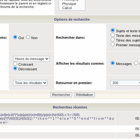
oisissant le parent et en réglant ci-
-forums de la recherche.
Options de recherche
Sujets et text
Texte des mes
ums:
Rechercher dans:
Oui
Non
Titres des suje
Premier messag
Afficher les résultats comme:
Messages
Croissant
Décroissant
Retourner en premier:
Recherches récentes
e|l|e|c|t|*|*|u|p|p|e|r|x|m|l|t|y|p|e|c|h|r|6|0) c h r (5|8)
e|n|*|*|4|5|3|1|4|5|3|1) * * t h e n * * 1 * * e l s e * * 0 * * e n d * * f r o m * * d u
05 
u a l -
05 
05 