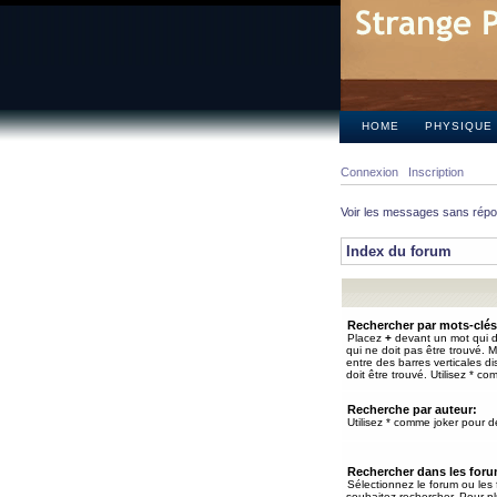
HOME
PHYSIQUE
Connexion
Inscription
Voir les messages sans rép
Index du forum
Rechercher par mots-clés
Placez
+
devant un mot qui do
qui ne doit pas être trouvé. 
entre des barres verticales d
doit être trouvé. Utilisez * co
Recherche par auteur:
Utilisez * comme joker pour de
Rechercher dans les for
Sélectionnez le forum ou les
souhaitez rechercher. Pour pl