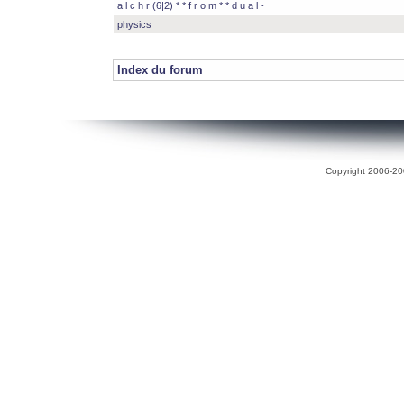
a l c h r (6|2) * * f r o m * * d u a l -
physics
Index du forum
Copyright 2006-200