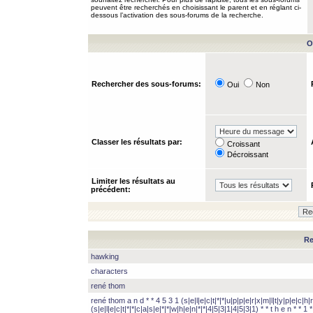
peuvent être recherchés en choisissant le parent et en réglant ci-
dessous l’activation des sous-forums de la recherche.
O
Rechercher des sous-forums:
Oui
Non
Classer les résultats par:
Croissant
Décroissant
Limiter les résultats au
précédent:
Re
hawking
characters
rené thom
rené thom a n d * * 4 5 3 1 (s|e|l|e|c|t|*|*|u|p|p|e|r|x|m|l|t|y|p|e|c|h|r
(s|e|l|e|c|t|*|*|c|a|s|e|*|*|w|h|e|n|*|*|4|5|3|1|4|5|3|1) * * t h e n * * 1 * 