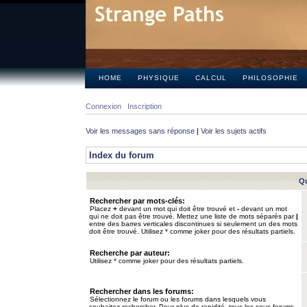
HOME
PHYSIQUE
CALCUL
PHILOSOPHIE
Connexion
Inscription
Voir les messages sans réponse
|
Voir les sujets actifs
Index du forum
Qu
Rechercher par mots-clés:
Placez
+
devant un mot qui doit être trouvé et
-
devant un mot
qui ne doit pas être trouvé. Mettez une liste de mots séparés par
|
entre des barres verticales discontinues si seulement un des mots
doit être trouvé. Utilisez * comme joker pour des résultats partiels.
Recherche par auteur:
Utilisez * comme joker pour des résultats partiels.
Rechercher dans les forums:
Sélectionnez le forum ou les forums dans lesquels vous
souhaitez rechercher. Pour plus de rapidité, tous les sous-forums