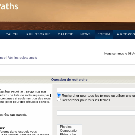
CALCUL
PHILOSOPHIE
GALERIE
NEWS
FORUM
A PROPO
Nous sommes le 08 A
onse
|
Voir les sujets actifs
Question de recherche
:
it être trouvé et
-
devant un mot
Mettez une liste de mots séparés par
|
Rechercher pour tous les termes ou utiliser une 
iscontinues si seulement un des mots
Rechercher pour tous les termes
mme joker pour des résultats partiels.
s résultats partiels.
ums:
 forums dans lesquels vous
us de rapidité, tous les sous-forums