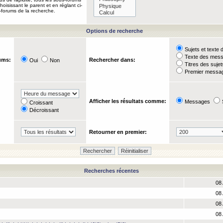
oisissant le parent et en réglant ci-
-forums de la recherche.
Options de recherche
Sujets et text
Texte des mes
ums:
Rechercher dans:
Oui
Non
Titres des suje
Premier messag
Afficher les résultats comme:
Messages
Croissant
Décroissant
Retourner en premier:
Recherches récentes
08 
08 
08 
08 