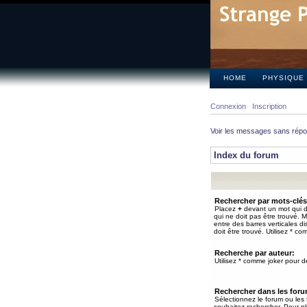
HOME
PHYSIQUE
Connexion
Inscription
Voir les messages sans rép
Index du forum
Rechercher par mots-clés
Placez
+
devant un mot qui do
qui ne doit pas être trouvé. 
entre des barres verticales d
doit être trouvé. Utilisez * co
Recherche par auteur:
Utilisez * comme joker pour de
Rechercher dans les for
Sélectionnez le forum ou les
souhaitez rechercher. Pour pl