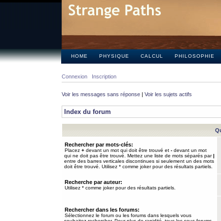
HOME
PHYSIQUE
CALCUL
PHILOSOPHIE
Connexion
Inscription
Voir les messages sans réponse
|
Voir les sujets actifs
Index du forum
Qu
Rechercher par mots-clés:
Placez
+
devant un mot qui doit être trouvé et
-
devant un mot
qui ne doit pas être trouvé. Mettez une liste de mots séparés par
|
entre des barres verticales discontinues si seulement un des mots
doit être trouvé. Utilisez * comme joker pour des résultats partiels.
Recherche par auteur:
Utilisez * comme joker pour des résultats partiels.
Rechercher dans les forums:
Sélectionnez le forum ou les forums dans lesquels vous
souhaitez rechercher. Pour plus de rapidité, tous les sous-forums