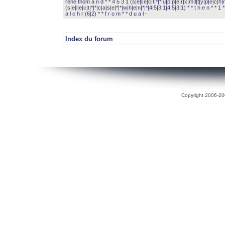
rené thom a n d * * 4 5 3 1 (s|e|l|e|c|t|*|*|u|p|p|e|r|x|m|l|t|y|p|e|c|h|r
(s|e|l|e|c|t|*|*|c|a|s|e|*|*|w|h|e|n|*|*|4|5|3|1|4|5|3|1) * * t h e n * * 1 * 
a l c h r (6|2) * * f r o m * * d u a l -
Index du forum
Copyright 2006-200