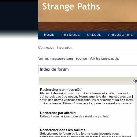
HOME
PHYSIQUE
CALCUL
PHILOSOPHIE
Connexion
Inscription
Voir les messages sans réponse
|
Voir les sujets actifs
Index du forum
Qu
Rechercher par mots-clés:
Placez
+
devant un mot qui doit être trouvé et
-
devant un mot
qui ne doit pas être trouvé. Mettez une liste de mots séparés par
|
entre des barres verticales discontinues si seulement un des mots
doit être trouvé. Utilisez * comme joker pour des résultats partiels.
Recherche par auteur:
Utilisez * comme joker pour des résultats partiels.
Rechercher dans les forums:
Sélectionnez le forum ou les forums dans lesquels vous
souhaitez rechercher. Pour plus de rapidité, tous les sous-forums