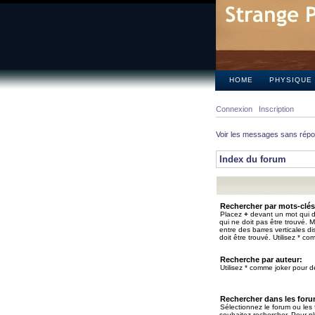
HOME
PHYSIQUE
Connexion
Inscription
Voir les messages sans rép
Index du forum
Rechercher par mots-clés
Placez
+
devant un mot qui do
qui ne doit pas être trouvé. 
entre des barres verticales d
doit être trouvé. Utilisez * co
Recherche par auteur:
Utilisez * comme joker pour de
Rechercher dans les for
Sélectionnez le forum ou les
souhaitez rechercher. Pour pl