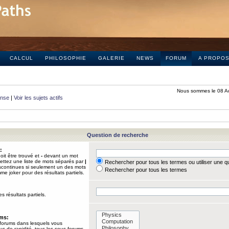
CALCUL
PHILOSOPHIE
GALERIE
NEWS
FORUM
A PROPO
Nous sommes le 08 A
onse
|
Voir les sujets actifs
Question de recherche
:
it être trouvé et
-
devant un mot
Mettez une liste de mots séparés par
|
Rechercher pour tous les termes ou utiliser une 
iscontinues si seulement un des mots
Rechercher pour tous les termes
mme joker pour des résultats partiels.
s résultats partiels.
ums:
 forums dans lesquels vous
us de rapidité, tous les sous-forums