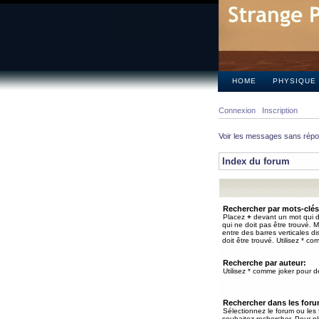
HOME
PHYSIQUE
Connexion
Inscription
Voir les messages sans rép
Index du forum
Rechercher par mots-clés
Placez
+
devant un mot qui do
qui ne doit pas être trouvé. 
entre des barres verticales d
doit être trouvé. Utilisez * co
Recherche par auteur:
Utilisez * comme joker pour de
Rechercher dans les for
Sélectionnez le forum ou les
souhaitez rechercher. Pour pl