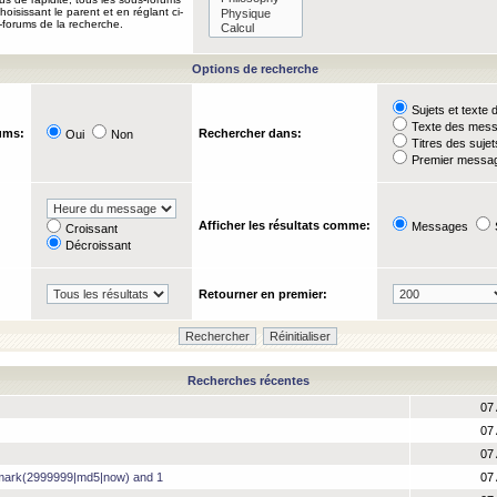
oisissant le parent et en réglant ci-
-forums de la recherche.
Options de recherche
Sujets et text
Texte des mes
ums:
Rechercher dans:
Oui
Non
Titres des suje
Premier messag
Afficher les résultats comme:
Messages
Croissant
Décroissant
Retourner en premier:
Recherches récentes
07 
07 
07 
hmark(2999999|md5|now) and 1
07 