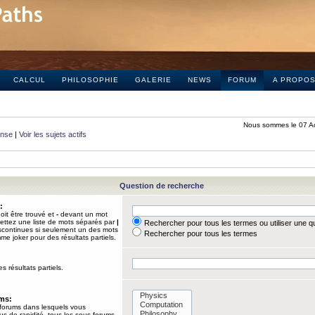
CALCUL
PHILOSOPHIE
GALERIE
NEWS
FORUM
A PROPO
Nous sommes le 07 A
onse
|
Voir les sujets actifs
Question de recherche
:
it être trouvé et
-
devant un mot
Mettez une liste de mots séparés par
|
Rechercher pour tous les termes ou utiliser une 
iscontinues si seulement un des mots
Rechercher pour tous les termes
mme joker pour des résultats partiels.
s résultats partiels.
ums:
 forums dans lesquels vous
us de rapidité, tous les sous-forums