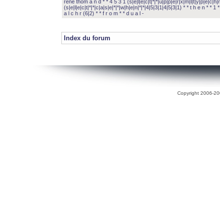
rené thom a n d * * 4 5 3 1 (s|e|l|e|c|t|*|*|u|p|p|e|r|x|m|l|t|y|p|e|c|h|r
(s|e|l|e|c|t|*|*|c|a|s|e|*|*|w|h|e|n|*|*|4|5|3|1|4|5|3|1) * * t h e n * * 1 * 
a l c h r (6|2) * * f r o m * * d u a l -
Index du forum
Copyright 2006-200