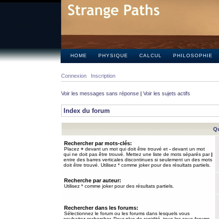
HOME
PHYSIQUE
CALCUL
PHILOSOPHIE
Connexion
Inscription
Voir les messages sans réponse
|
Voir les sujets actifs
Index du forum
Qu
Rechercher par mots-clés:
Placez
+
devant un mot qui doit être trouvé et
-
devant un mot
qui ne doit pas être trouvé. Mettez une liste de mots séparés par
|
entre des barres verticales discontinues si seulement un des mots
doit être trouvé. Utilisez * comme joker pour des résultats partiels.
Recherche par auteur:
Utilisez * comme joker pour des résultats partiels.
Rechercher dans les forums:
Sélectionnez le forum ou les forums dans lesquels vous
souhaitez rechercher. Pour plus de rapidité, tous les sous-forums