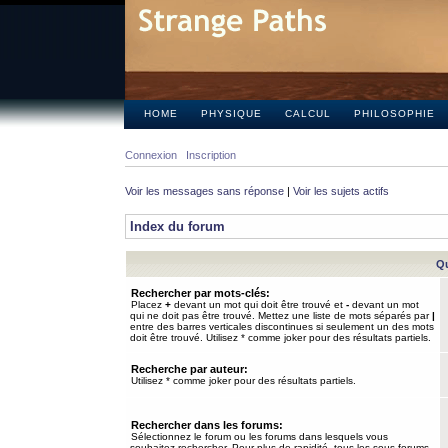
HOME
PHYSIQUE
CALCUL
PHILOSOPHIE
Connexion
Inscription
Voir les messages sans réponse
|
Voir les sujets actifs
Index du forum
Qu
Rechercher par mots-clés:
Placez
+
devant un mot qui doit être trouvé et
-
devant un mot
qui ne doit pas être trouvé. Mettez une liste de mots séparés par
|
entre des barres verticales discontinues si seulement un des mots
doit être trouvé. Utilisez * comme joker pour des résultats partiels.
Recherche par auteur:
Utilisez * comme joker pour des résultats partiels.
Rechercher dans les forums:
Sélectionnez le forum ou les forums dans lesquels vous
souhaitez rechercher. Pour plus de rapidité, tous les sous-forums