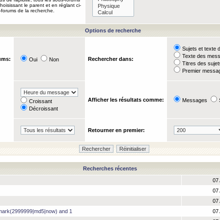
oisissant le parent et en réglant ci-
-forums de la recherche.
Options de recherche
Sujets et text
Texte des mes
ums:
Rechercher dans:
Oui
Non
Titres des suje
Premier messag
Afficher les résultats comme:
Messages
Croissant
Décroissant
Retourner en premier:
Recherches récentes
07 
07 
07 
hmark(2999999|md5|now) and 1
07 