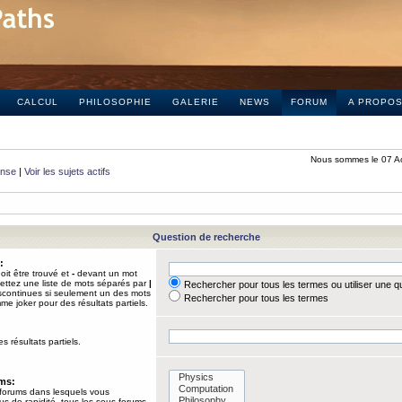
CALCUL
PHILOSOPHIE
GALERIE
NEWS
FORUM
A PROPO
Nous sommes le 07 A
onse
|
Voir les sujets actifs
Question de recherche
:
it être trouvé et
-
devant un mot
Mettez une liste de mots séparés par
|
Rechercher pour tous les termes ou utiliser une 
iscontinues si seulement un des mots
Rechercher pour tous les termes
mme joker pour des résultats partiels.
s résultats partiels.
ums:
 forums dans lesquels vous
us de rapidité, tous les sous-forums