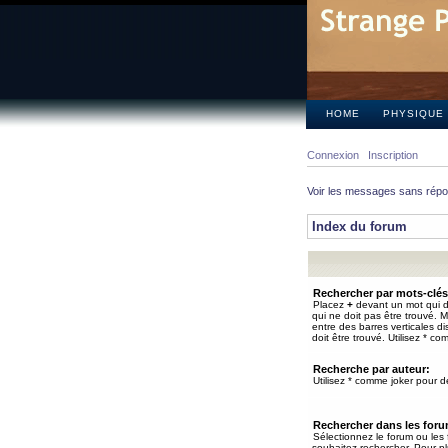
HOME
PHYSIQUE
Connexion
Inscription
Voir les messages sans rép
Index du forum
Rechercher par mots-clés
Placez
+
devant un mot qui do
qui ne doit pas être trouvé. 
entre des barres verticales d
doit être trouvé. Utilisez * co
Recherche par auteur:
Utilisez * comme joker pour de
Rechercher dans les for
Sélectionnez le forum ou les
souhaitez rechercher. Pour pl