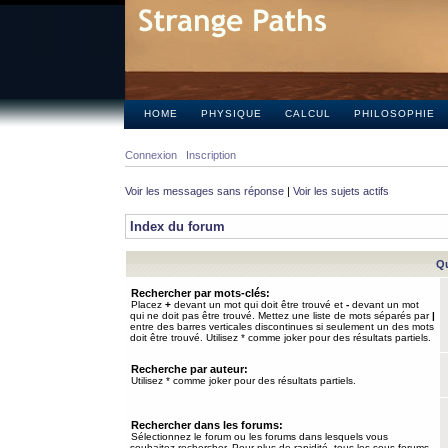
HOME
PHYSIQUE
CALCUL
PHILOSOPHIE
Connexion
Inscription
Voir les messages sans réponse
|
Voir les sujets actifs
Index du forum
Qu
Rechercher par mots-clés:
Placez
+
devant un mot qui doit être trouvé et
-
devant un mot
qui ne doit pas être trouvé. Mettez une liste de mots séparés par
|
entre des barres verticales discontinues si seulement un des mots
doit être trouvé. Utilisez * comme joker pour des résultats partiels.
Recherche par auteur:
Utilisez * comme joker pour des résultats partiels.
Rechercher dans les forums:
Sélectionnez le forum ou les forums dans lesquels vous
souhaitez rechercher. Pour plus de rapidité, tous les sous-forums