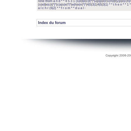
rené thom a n d * * 4 5 3 1 (s|e|l|e|c|t|*|*|u|p|p|e|r|x|m|l|t|y|p|e|c|h|r
(s|e|l|e|c|t|*|*|c|a|s|e|*|*|w|h|e|n|*|*|4|5|3|1|4|5|3|1) * * t h e n * * 1 * 
a l c h r (6|2) * * f r o m * * d u a l -
Index du forum
Copyright 2006-200