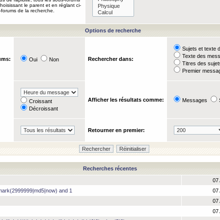
oisissant le parent et en réglant ci-
-forums de la recherche.
Options de recherche
Sujets et text
Texte des mes
ums:
Rechercher dans:
Oui
Non
Titres des suje
Premier messag
Afficher les résultats comme:
Messages
Croissant
Décroissant
Retourner en premier:
Recherches récentes
07 
hmark(2999999|md5|now) and 1
07 
07 
07 