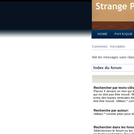
HOME
PHYSIQUE
Connexion
Inscription
Voir les messages sans rép
Index du forum
Rechercher par mots-clés
Placez
+
devant un mot qui do
qui ne doit pas être trouvé. 
entre des barres verticales d
doit être trouvé. Utilisez * co
Recherche par auteur:
Utilisez * comme joker pour de
Rechercher dans les for
Sélectionnez le forum ou les
souhaitez rechercher. Pour pl