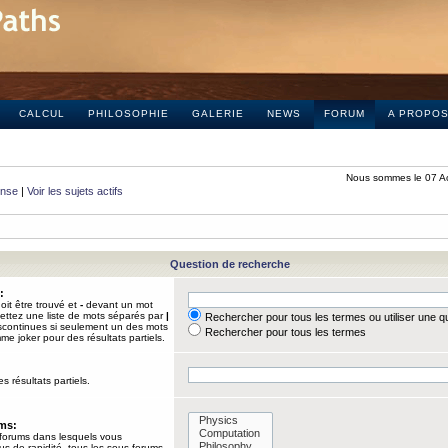
CALCUL
PHILOSOPHIE
GALERIE
NEWS
FORUM
A PROPO
Nous sommes le 07 A
onse
|
Voir les sujets actifs
Question de recherche
:
it être trouvé et
-
devant un mot
Mettez une liste de mots séparés par
|
Rechercher pour tous les termes ou utiliser une 
iscontinues si seulement un des mots
Rechercher pour tous les termes
mme joker pour des résultats partiels.
s résultats partiels.
ums:
 forums dans lesquels vous
us de rapidité, tous les sous-forums