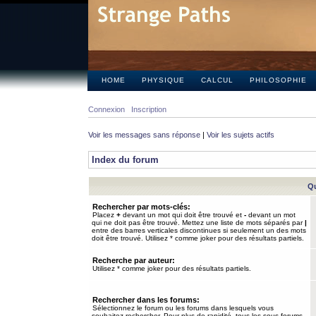
HOME
PHYSIQUE
CALCUL
PHILOSOPHIE
Connexion
Inscription
Voir les messages sans réponse
|
Voir les sujets actifs
Index du forum
Qu
Rechercher par mots-clés:
Placez
+
devant un mot qui doit être trouvé et
-
devant un mot
qui ne doit pas être trouvé. Mettez une liste de mots séparés par
|
entre des barres verticales discontinues si seulement un des mots
doit être trouvé. Utilisez * comme joker pour des résultats partiels.
Recherche par auteur:
Utilisez * comme joker pour des résultats partiels.
Rechercher dans les forums:
Sélectionnez le forum ou les forums dans lesquels vous
souhaitez rechercher. Pour plus de rapidité, tous les sous-forums