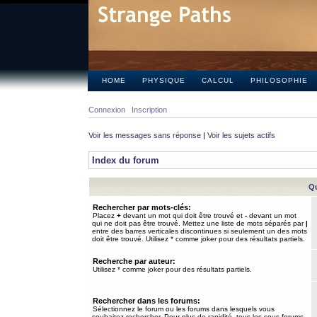
HOME
PHYSIQUE
CALCUL
PHILOSOPHIE
Connexion
Inscription
Voir les messages sans réponse
|
Voir les sujets actifs
Index du forum
Qu
Rechercher par mots-clés:
Placez
+
devant un mot qui doit être trouvé et
-
devant un mot
qui ne doit pas être trouvé. Mettez une liste de mots séparés par
|
entre des barres verticales discontinues si seulement un des mots
doit être trouvé. Utilisez * comme joker pour des résultats partiels.
Recherche par auteur:
Utilisez * comme joker pour des résultats partiels.
Rechercher dans les forums:
Sélectionnez le forum ou les forums dans lesquels vous
souhaitez rechercher. Pour plus de rapidité, tous les sous-forums