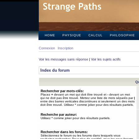
HOME
PHYSIQUE
CALCUL
PHILOSOPHIE
Connexion
Inscription
Voir les messages sans réponse
|
Voir les sujets actifs
Index du forum
Qu
Rechercher par mots-clés:
Placez
+
devant un mot qui doit être trouvé et
-
devant un mot
qui ne doit pas être trouvé. Mettez une liste de mots séparés par
|
entre des barres verticales discontinues si seulement un des mots
doit être trouvé. Utilisez * comme joker pour des résultats partiels.
Recherche par auteur:
Utilisez * comme joker pour des résultats partiels.
Rechercher dans les forums:
Sélectionnez le forum ou les forums dans lesquels vous
souhaitez rechercher. Pour plus de rapidité, tous les sous-forums