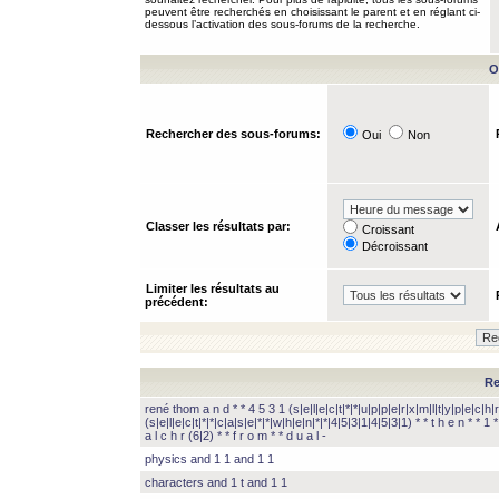
peuvent être recherchés en choisissant le parent et en réglant ci-
dessous l’activation des sous-forums de la recherche.
O
Rechercher des sous-forums:
Oui
Non
Classer les résultats par:
Croissant
Décroissant
Limiter les résultats au
précédent:
Re
rené thom a n d * * 4 5 3 1 (s|e|l|e|c|t|*|*|u|p|p|e|r|x|m|l|t|y|p|e|c|h|r
(s|e|l|e|c|t|*|*|c|a|s|e|*|*|w|h|e|n|*|*|4|5|3|1|4|5|3|1) * * t h e n * * 1 * 
a l c h r (6|2) * * f r o m * * d u a l -
physics and 1 1 and 1 1
characters and 1 t and 1 1