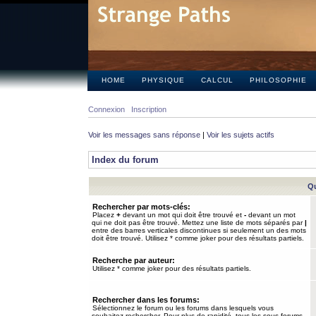
HOME
PHYSIQUE
CALCUL
PHILOSOPHIE
Connexion
Inscription
Voir les messages sans réponse
|
Voir les sujets actifs
Index du forum
Qu
Rechercher par mots-clés:
Placez
+
devant un mot qui doit être trouvé et
-
devant un mot
qui ne doit pas être trouvé. Mettez une liste de mots séparés par
|
entre des barres verticales discontinues si seulement un des mots
doit être trouvé. Utilisez * comme joker pour des résultats partiels.
Recherche par auteur:
Utilisez * comme joker pour des résultats partiels.
Rechercher dans les forums:
Sélectionnez le forum ou les forums dans lesquels vous
souhaitez rechercher. Pour plus de rapidité, tous les sous-forums