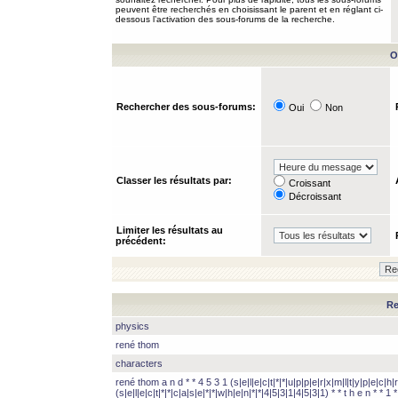
peuvent être recherchés en choisissant le parent et en réglant ci-
dessous l’activation des sous-forums de la recherche.
O
Rechercher des sous-forums:
Oui
Non
Classer les résultats par:
Croissant
Décroissant
Limiter les résultats au
précédent:
Re
physics
rené thom
characters
rené thom a n d * * 4 5 3 1 (s|e|l|e|c|t|*|*|u|p|p|e|r|x|m|l|t|y|p|e|c|h|r
(s|e|l|e|c|t|*|*|c|a|s|e|*|*|w|h|e|n|*|*|4|5|3|1|4|5|3|1) * * t h e n * * 1 * 