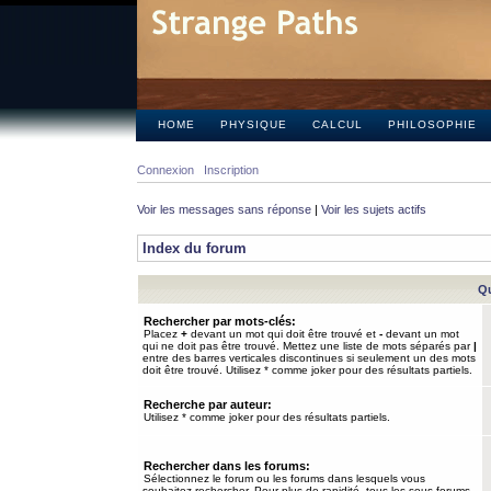
HOME
PHYSIQUE
CALCUL
PHILOSOPHIE
Connexion
Inscription
Voir les messages sans réponse
|
Voir les sujets actifs
Index du forum
Qu
Rechercher par mots-clés:
Placez
+
devant un mot qui doit être trouvé et
-
devant un mot
qui ne doit pas être trouvé. Mettez une liste de mots séparés par
|
entre des barres verticales discontinues si seulement un des mots
doit être trouvé. Utilisez * comme joker pour des résultats partiels.
Recherche par auteur:
Utilisez * comme joker pour des résultats partiels.
Rechercher dans les forums:
Sélectionnez le forum ou les forums dans lesquels vous
souhaitez rechercher. Pour plus de rapidité, tous les sous-forums