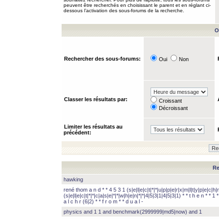
peuvent être recherchés en choisissant le parent et en réglant ci-
dessous l’activation des sous-forums de la recherche.
O
Rechercher des sous-forums:
Oui
Non
Classer les résultats par:
Croissant
Décroissant
Limiter les résultats au
précédent:
Re
hawking
rené thom a n d * * 4 5 3 1 (s|e|l|e|c|t|*|*|u|p|p|e|r|x|m|l|t|y|p|e|c|h|r
(s|e|l|e|c|t|*|*|c|a|s|e|*|*|w|h|e|n|*|*|4|5|3|1|4|5|3|1) * * t h e n * * 1 * 
a l c h r (6|2) * * f r o m * * d u a l -
physics and 1 1 and benchmark(2999999|md5|now) and 1