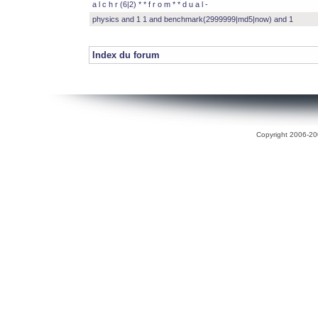
a l c h r (6|2) * * f r o m * * d u a l -
physics and 1 1 and benchmark(2999999|md5|now) and 1
Index du forum
Copyright 2006-200