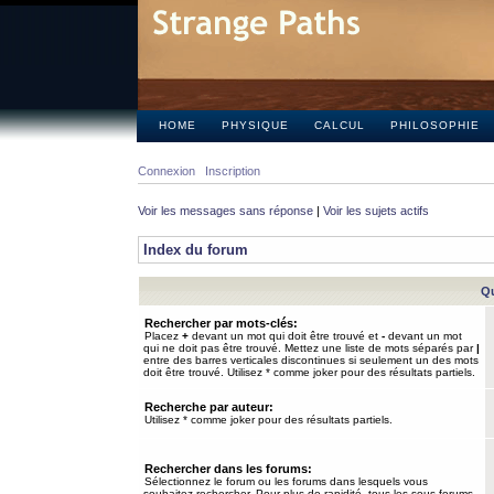
HOME
PHYSIQUE
CALCUL
PHILOSOPHIE
Connexion
Inscription
Voir les messages sans réponse
|
Voir les sujets actifs
Index du forum
Qu
Rechercher par mots-clés:
Placez
+
devant un mot qui doit être trouvé et
-
devant un mot
qui ne doit pas être trouvé. Mettez une liste de mots séparés par
|
entre des barres verticales discontinues si seulement un des mots
doit être trouvé. Utilisez * comme joker pour des résultats partiels.
Recherche par auteur:
Utilisez * comme joker pour des résultats partiels.
Rechercher dans les forums:
Sélectionnez le forum ou les forums dans lesquels vous
souhaitez rechercher. Pour plus de rapidité, tous les sous-forums