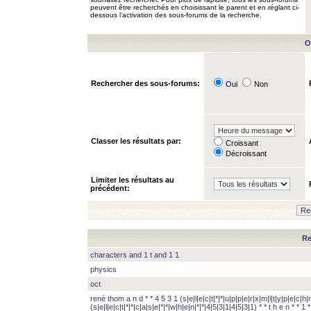
peuvent être recherchés en choisissant le parent et en réglant ci-
dessous l’activation des sous-forums de la recherche.
O
Rechercher des sous-forums:
Oui
Non
Classer les résultats par:
Croissant
Décroissant
Limiter les résultats au
précédent:
Re
characters and 1 t and 1 1
physics
oct
rené thom a n d * * 4 5 3 1 (s|e|l|e|c|t|*|*|u|p|p|e|r|x|m|l|t|y|p|e|c|h|r
(s|e|l|e|c|t|*|*|c|a|s|e|*|*|w|h|e|n|*|*|4|5|3|1|4|5|3|1) * * t h e n * * 1 * 