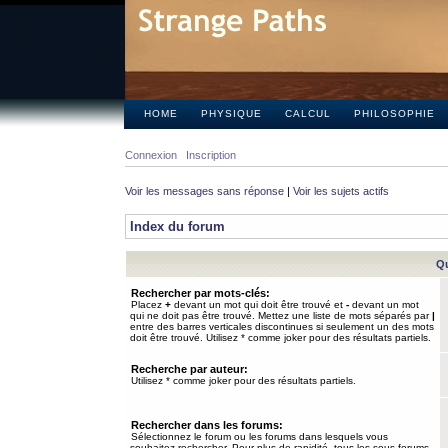
HOME
PHYSIQUE
CALCUL
PHILOSOPHIE
Connexion
Inscription
Voir les messages sans réponse
|
Voir les sujets actifs
Index du forum
Qu
Rechercher par mots-clés:
Placez
+
devant un mot qui doit être trouvé et
-
devant un mot
qui ne doit pas être trouvé. Mettez une liste de mots séparés par
|
entre des barres verticales discontinues si seulement un des mots
doit être trouvé. Utilisez * comme joker pour des résultats partiels.
Recherche par auteur:
Utilisez * comme joker pour des résultats partiels.
Rechercher dans les forums:
Sélectionnez le forum ou les forums dans lesquels vous
souhaitez rechercher. Pour plus de rapidité, tous les sous-forums