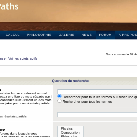
CALCUL
PHILOSOPHIE
GALERIE
NEWS
FORUM
A PROPO
Nous sommes le 07 A
onse
|
Voir les sujets actifs
Question de recherche
:
it être trouvé et
-
devant un mot
Mettez une liste de mots séparés par
|
Rechercher pour tous les termes ou utiliser une 
iscontinues si seulement un des mots
Rechercher pour tous les termes
mme joker pour des résultats partiels.
s résultats partiels.
ums:
 forums dans lesquels vous
us de rapidité, tous les sous-forums