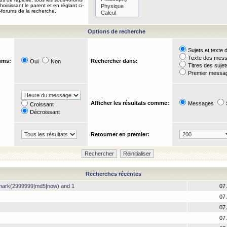
oisissant le parent et en réglant ci-
-forums de la recherche.
Options de recherche
Sujets et text
Texte des mes
ums:
Rechercher dans:
Oui
Non
Titres des suje
Premier messag
Afficher les résultats comme:
Messages
Croissant
Décroissant
Retourner en premier:
Recherches récentes
hmark(2999999|md5|now) and 1
07 
07 
07 
07 