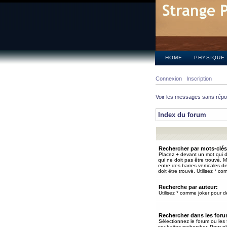
HOME
PHYSIQUE
Connexion
Inscription
Voir les messages sans rép
Index du forum
Rechercher par mots-clés
Placez
+
devant un mot qui do
qui ne doit pas être trouvé. 
entre des barres verticales d
doit être trouvé. Utilisez * co
Recherche par auteur:
Utilisez * comme joker pour de
Rechercher dans les for
Sélectionnez le forum ou les
souhaitez rechercher. Pour pl