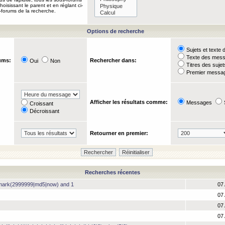
oisissant le parent et en réglant ci-
-forums de la recherche.
Options de recherche
Sujets et text
Texte des mes
ums:
Rechercher dans:
Oui
Non
Titres des suje
Premier messag
Afficher les résultats comme:
Messages
Croissant
Décroissant
Retourner en premier:
Recherches récentes
hmark(2999999|md5|now) and 1
07 
07 
07 
07 