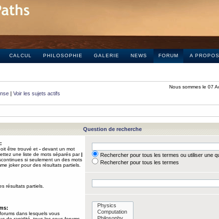
CALCUL
PHILOSOPHIE
GALERIE
NEWS
FORUM
A PROPO
Nous sommes le 07 A
onse
|
Voir les sujets actifs
Question de recherche
:
it être trouvé et
-
devant un mot
Mettez une liste de mots séparés par
|
Rechercher pour tous les termes ou utiliser une 
iscontinues si seulement un des mots
Rechercher pour tous les termes
mme joker pour des résultats partiels.
s résultats partiels.
ums:
 forums dans lesquels vous
us de rapidité, tous les sous-forums