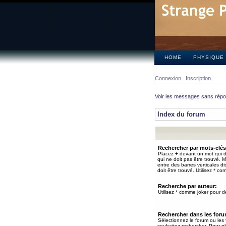
HOME
PHYSIQUE
Connexion
Inscription
Voir les messages sans rép
Index du forum
Rechercher par mots-clés
Placez
+
devant un mot qui do
qui ne doit pas être trouvé. 
entre des barres verticales d
doit être trouvé. Utilisez * co
Recherche par auteur:
Utilisez * comme joker pour de
Rechercher dans les for
Sélectionnez le forum ou les
souhaitez rechercher. Pour pl