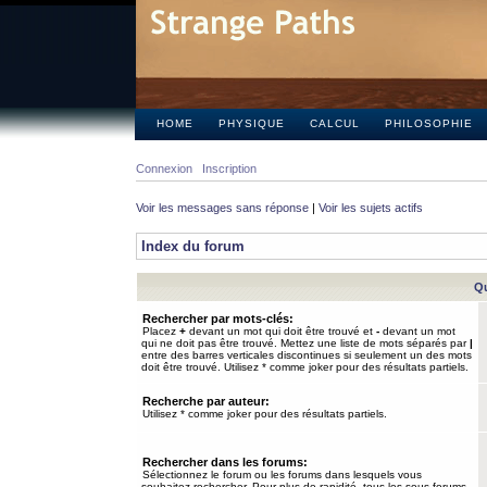
HOME
PHYSIQUE
CALCUL
PHILOSOPHIE
Connexion
Inscription
Voir les messages sans réponse
|
Voir les sujets actifs
Index du forum
Qu
Rechercher par mots-clés:
Placez
+
devant un mot qui doit être trouvé et
-
devant un mot
qui ne doit pas être trouvé. Mettez une liste de mots séparés par
|
entre des barres verticales discontinues si seulement un des mots
doit être trouvé. Utilisez * comme joker pour des résultats partiels.
Recherche par auteur:
Utilisez * comme joker pour des résultats partiels.
Rechercher dans les forums:
Sélectionnez le forum ou les forums dans lesquels vous
souhaitez rechercher. Pour plus de rapidité, tous les sous-forums