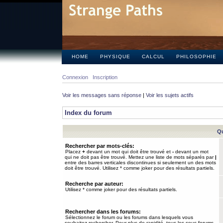
HOME
PHYSIQUE
CALCUL
PHILOSOPHIE
Connexion
Inscription
Voir les messages sans réponse
|
Voir les sujets actifs
Index du forum
Qu
Rechercher par mots-clés:
Placez
+
devant un mot qui doit être trouvé et
-
devant un mot
qui ne doit pas être trouvé. Mettez une liste de mots séparés par
|
entre des barres verticales discontinues si seulement un des mots
doit être trouvé. Utilisez * comme joker pour des résultats partiels.
Recherche par auteur:
Utilisez * comme joker pour des résultats partiels.
Rechercher dans les forums:
Sélectionnez le forum ou les forums dans lesquels vous
souhaitez rechercher. Pour plus de rapidité, tous les sous-forums