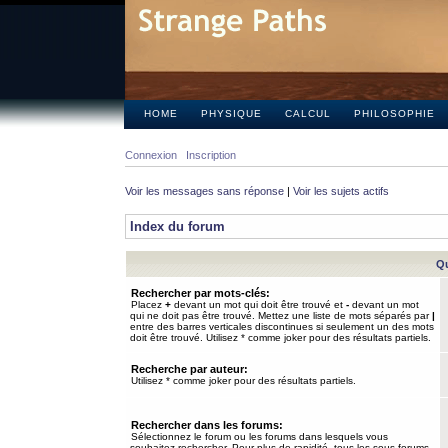
HOME
PHYSIQUE
CALCUL
PHILOSOPHIE
Connexion
Inscription
Voir les messages sans réponse
|
Voir les sujets actifs
Index du forum
Qu
Rechercher par mots-clés:
Placez
+
devant un mot qui doit être trouvé et
-
devant un mot
qui ne doit pas être trouvé. Mettez une liste de mots séparés par
|
entre des barres verticales discontinues si seulement un des mots
doit être trouvé. Utilisez * comme joker pour des résultats partiels.
Recherche par auteur:
Utilisez * comme joker pour des résultats partiels.
Rechercher dans les forums:
Sélectionnez le forum ou les forums dans lesquels vous
souhaitez rechercher. Pour plus de rapidité, tous les sous-forums