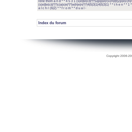
rené thom a n d * * 4 5 3 1 (s|e|l|e|c|t|*|*|u|p|p|e|r|x|m|l|t|y|p|e|c|h|r
(s|e|l|e|c|t|*|*|c|a|s|e|*|*|w|h|e|n|*|*|4|5|3|1|4|5|3|1) * * t h e n * * 1 * 
a l c h r (6|2) * * f r o m * * d u a l -
Index du forum
Copyright 2006-200