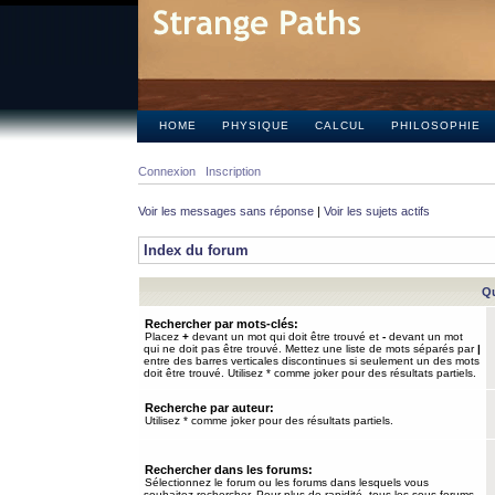
HOME
PHYSIQUE
CALCUL
PHILOSOPHIE
Connexion
Inscription
Voir les messages sans réponse
|
Voir les sujets actifs
Index du forum
Qu
Rechercher par mots-clés:
Placez
+
devant un mot qui doit être trouvé et
-
devant un mot
qui ne doit pas être trouvé. Mettez une liste de mots séparés par
|
entre des barres verticales discontinues si seulement un des mots
doit être trouvé. Utilisez * comme joker pour des résultats partiels.
Recherche par auteur:
Utilisez * comme joker pour des résultats partiels.
Rechercher dans les forums:
Sélectionnez le forum ou les forums dans lesquels vous
souhaitez rechercher. Pour plus de rapidité, tous les sous-forums