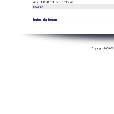
a l c h r (6|2) * * f r o m * * d u a l -
hawking
Index du forum
Copyright 2006-200