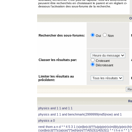
peuvent être recherchés en choisissant le parent et en réglant ci-
dessous l’activation des sous-forums de la recherche.
O
Rechercher des sous-forums:
Oui
Non
Classer les résultats par:
Croissant
Décroissant
Limiter les résultats au
précédent:
Re
physics and 1 1 and 1 1
physics and 1 1 and benchmark(2999999|md5|now) and 1
physics a 0
rené thom a n d * * 4 5 3 1 (s|e|l|e|c|t|*|*|u|p|p|e|r|x|m|l|t|y|p|e|c|h|r
(s|e|l|e|c|t|*|*|c|a|s|e|*|*|w|h|e|n|*|*|4|5|3|1|4|5|3|1) * * t h e n * * 1 * 