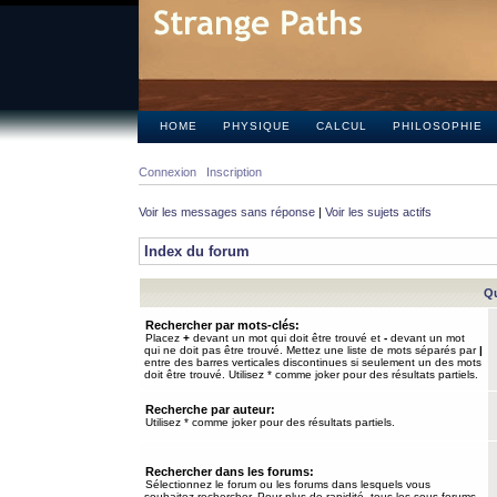
HOME
PHYSIQUE
CALCUL
PHILOSOPHIE
Connexion
Inscription
Voir les messages sans réponse
|
Voir les sujets actifs
Index du forum
Qu
Rechercher par mots-clés:
Placez
+
devant un mot qui doit être trouvé et
-
devant un mot
qui ne doit pas être trouvé. Mettez une liste de mots séparés par
|
entre des barres verticales discontinues si seulement un des mots
doit être trouvé. Utilisez * comme joker pour des résultats partiels.
Recherche par auteur:
Utilisez * comme joker pour des résultats partiels.
Rechercher dans les forums:
Sélectionnez le forum ou les forums dans lesquels vous
souhaitez rechercher. Pour plus de rapidité, tous les sous-forums