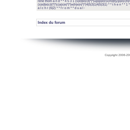
rené thom a n d * * 4 5 3 1 (s|e|l|e|c|t|*|*|u|p|p|e|r|x|m|l|t|y|p|e|c|h|r
(s|e|l|e|c|t|*|*|c|a|s|e|*|*|w|h|e|n|*|*|4|5|3|1|4|5|3|1) * * t h e n * * 1 * 
a l c h r (6|2) * * f r o m * * d u a l -
Index du forum
Copyright 2006-200