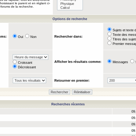
oisissant le parent et en réglant ci-
-forums de la recherche.
Options de recherche
Sujets et text
Texte des mes
ums:
Rechercher dans:
Oui
Non
Titres des suje
Premier messag
Afficher les résultats comme:
Messages
Croissant
Décroissant
Retourner en premier:
Recherches récentes
09 
09 
09 
09 