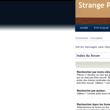
HOME
PHYSIQUE
Connexion
Inscription
Voir les messages sans rép
Index du forum
Rechercher par mots-clés
Placez
+
devant un mot qui do
qui ne doit pas être trouvé. 
entre des barres verticales d
doit être trouvé. Utilisez * co
Recherche par auteur:
Utilisez * comme joker pour de
Rechercher dans les for
Sélectionnez le forum ou les
souhaitez rechercher. Pour pl