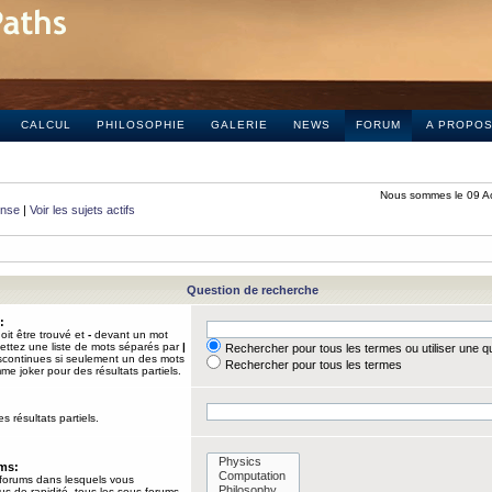
CALCUL
PHILOSOPHIE
GALERIE
NEWS
FORUM
A PROPO
Nous sommes le 09 A
onse
|
Voir les sujets actifs
Question de recherche
:
it être trouvé et
-
devant un mot
Mettez une liste de mots séparés par
|
Rechercher pour tous les termes ou utiliser une 
iscontinues si seulement un des mots
Rechercher pour tous les termes
mme joker pour des résultats partiels.
s résultats partiels.
ums:
 forums dans lesquels vous
us de rapidité, tous les sous-forums