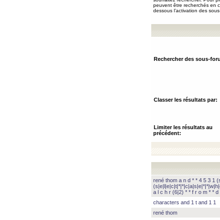
peuvent être recherchés en ch
dessous l’activation des sous
Rechercher des sous-for
Classer les résultats par:
Limiter les résultats au
précédent:
rené thom a n d * * 4 5 3 1 (s|
(s|e|l|e|c|t|*|*|c|a|s|e|*|*|w|h|
a l c h r (6|2) * * f r o m * * d 
characters and 1 t and 1 1
rené thom