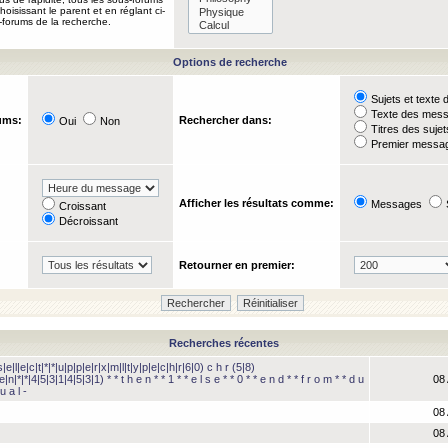
oisissant le parent et en réglant ci-
-forums de la recherche.
Options de recherche
Sujets et text
Texte des mes
ums:
Rechercher dans:
Oui
Non
Titres des suje
Premier messag
Afficher les résultats comme:
Messages
Croissant
Décroissant
Retourner en premier:
Recherches récentes
e|l|e|c|t|*|*|u|p|p|e|r|x|m|l|t|y|p|e|c|h|r|6|0) c h r (5|8)
e|n|*|*|4|5|3|1|4|5|3|1) * * t h e n * * 1 * * e l s e * * 0 * * e n d * * f r o m * * d u
08 
u a l -
08 
08 