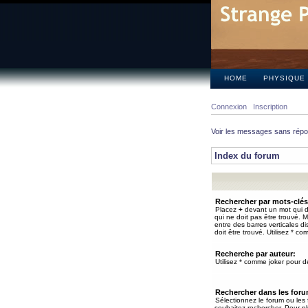
HOME
PHYSIQUE
Connexion
Inscription
Voir les messages sans rép
Index du forum
Rechercher par mots-clés
Placez
+
devant un mot qui do
qui ne doit pas être trouvé. 
entre des barres verticales d
doit être trouvé. Utilisez * co
Recherche par auteur:
Utilisez * comme joker pour de
Rechercher dans les for
Sélectionnez le forum ou les
souhaitez rechercher. Pour pl