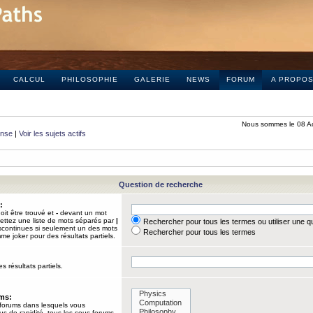
CALCUL
PHILOSOPHIE
GALERIE
NEWS
FORUM
A PROPO
Nous sommes le 08 A
onse
|
Voir les sujets actifs
Question de recherche
:
it être trouvé et
-
devant un mot
Mettez une liste de mots séparés par
|
Rechercher pour tous les termes ou utiliser une 
iscontinues si seulement un des mots
Rechercher pour tous les termes
mme joker pour des résultats partiels.
s résultats partiels.
ums:
 forums dans lesquels vous
us de rapidité, tous les sous-forums