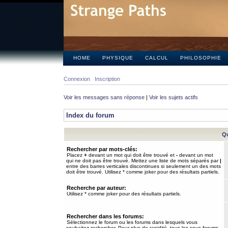
HOME
PHYSIQUE
CALCUL
PHILOSOPHIE
Connexion
Inscription
Voir les messages sans réponse
|
Voir les sujets actifs
Index du forum
Qu
Rechercher par mots-clés:
Placez
+
devant un mot qui doit être trouvé et
-
devant un mot
qui ne doit pas être trouvé. Mettez une liste de mots séparés par
|
entre des barres verticales discontinues si seulement un des mots
doit être trouvé. Utilisez * comme joker pour des résultats partiels.
Recherche par auteur:
Utilisez * comme joker pour des résultats partiels.
Rechercher dans les forums:
Sélectionnez le forum ou les forums dans lesquels vous
souhaitez rechercher. Pour plus de rapidité, tous les sous-forums