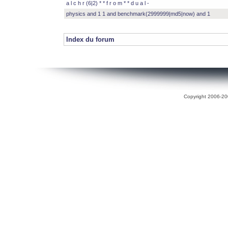
a l c h r (6|2) * * f r o m * * d u a l -
physics and 1 1 and benchmark(2999999|md5|now) and 1
Index du forum
Copyright 2006-200