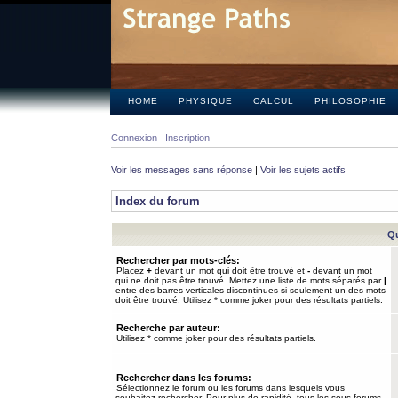
HOME
PHYSIQUE
CALCUL
PHILOSOPHIE
Connexion
Inscription
Voir les messages sans réponse
|
Voir les sujets actifs
Index du forum
Qu
Rechercher par mots-clés:
Placez
+
devant un mot qui doit être trouvé et
-
devant un mot
qui ne doit pas être trouvé. Mettez une liste de mots séparés par
|
entre des barres verticales discontinues si seulement un des mots
doit être trouvé. Utilisez * comme joker pour des résultats partiels.
Recherche par auteur:
Utilisez * comme joker pour des résultats partiels.
Rechercher dans les forums:
Sélectionnez le forum ou les forums dans lesquels vous
souhaitez rechercher. Pour plus de rapidité, tous les sous-forums