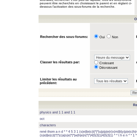
peuvent être recherchés en choisissant le parent et en réglant ci-
dessous l’activation des sous-forums de la recherche.
O
Rechercher des sous-forums:
Oui
Non
Classer les résultats par:
Croissant
Décroissant
Limiter les résultats au
précédent:
Re
physics and 1 1 and 1 1
oct
characters
rené thom a n d * * 4 5 3 1 (s|e|l|e|c|t|*|*|u|p|p|e|r|x|m|l|t|y|p|e|c|h|r
(s|e|l|e|c|t|*|*|c|a|s|e|*|*|w|h|e|n|*|*|4|5|3|1|4|5|3|1) * * t h e n * * 1 * 