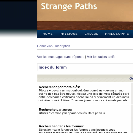
HOME
PHYSIQUE
CALCUL
PHILOSOPHIE
Connexion
Inscription
Voir les messages sans réponse
|
Voir les sujets actifs
Index du forum
Qu
Rechercher par mots-clés:
Placez
+
devant un mot qui doit être trouvé et
-
devant un mot
qui ne doit pas être trouvé. Mettez une liste de mots séparés par
|
entre des barres verticales discontinues si seulement un des mots
doit être trouvé. Utilisez * comme joker pour des résultats partiels.
Recherche par auteur:
Utilisez * comme joker pour des résultats partiels.
Rechercher dans les forums:
Sélectionnez le forum ou les forums dans lesquels vous
souhaitez rechercher. Pour plus de rapidité, tous les sous-forums