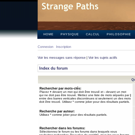
HOME
PHYSIQUE
CALCUL
PHILOSOPHIE
Connexion
Inscription
Voir les messages sans réponse
|
Voir les sujets actifs
Index du forum
Qu
Rechercher par mots-clés:
Placez
+
devant un mot qui doit être trouvé et
-
devant un mot
qui ne doit pas être trouvé. Mettez une liste de mots séparés par
|
entre des barres verticales discontinues si seulement un des mots
doit être trouvé. Utilisez * comme joker pour des résultats partiels.
Recherche par auteur:
Utilisez * comme joker pour des résultats partiels.
Rechercher dans les forums:
Sélectionnez le forum ou les forums dans lesquels vous
souhaitez rechercher. Pour plus de rapidité, tous les sous-forums