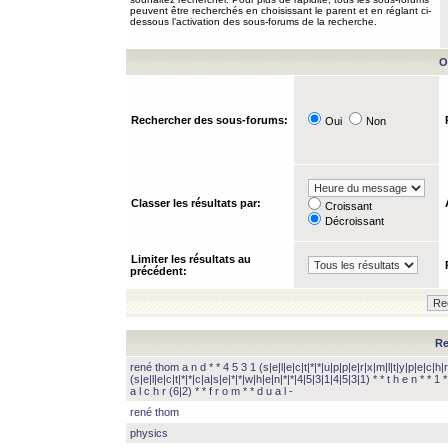
peuvent être recherchés en choisissant le parent et en réglant ci-
dessous l’activation des sous-forums de la recherche.
O
Rechercher des sous-forums:
Oui
Non
Classer les résultats par:
Croissant
Décroissant
Limiter les résultats au
précédent:
Re
rené thom a n d * * 4 5 3 1 (s|e|l|e|c|t|*|*|u|p|p|e|r|x|m|l|t|y|p|e|c|h|r
(s|e|l|e|c|t|*|*|c|a|s|e|*|*|w|h|e|n|*|*|4|5|3|1|4|5|3|1) * * t h e n * * 1 * 
a l c h r (6|2) * * f r o m * * d u a l -
rené thom
physics