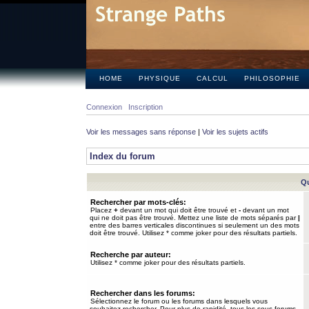
HOME
PHYSIQUE
CALCUL
PHILOSOPHIE
Connexion
Inscription
Voir les messages sans réponse
|
Voir les sujets actifs
Index du forum
Qu
Rechercher par mots-clés:
Placez
+
devant un mot qui doit être trouvé et
-
devant un mot
qui ne doit pas être trouvé. Mettez une liste de mots séparés par
|
entre des barres verticales discontinues si seulement un des mots
doit être trouvé. Utilisez * comme joker pour des résultats partiels.
Recherche par auteur:
Utilisez * comme joker pour des résultats partiels.
Rechercher dans les forums:
Sélectionnez le forum ou les forums dans lesquels vous
souhaitez rechercher. Pour plus de rapidité, tous les sous-forums