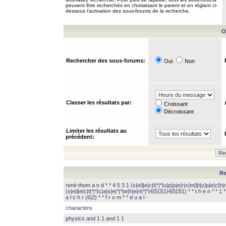
peuvent être recherchés en choisissant le parent et en réglant ci-
dessous l’activation des sous-forums de la recherche.
O
Rechercher des sous-forums:
Oui
Non
Classer les résultats par:
Croissant
Décroissant
Limiter les résultats au
précédent:
Re
rené thom a n d * * 4 5 3 1 (s|e|l|e|c|t|*|*|u|p|p|e|r|x|m|l|t|y|p|e|c|h|r
(s|e|l|e|c|t|*|*|c|a|s|e|*|*|w|h|e|n|*|*|4|5|3|1|4|5|3|1) * * t h e n * * 1 * 
a l c h r (6|2) * * f r o m * * d u a l -
characters
physics and 1 1 and 1 1