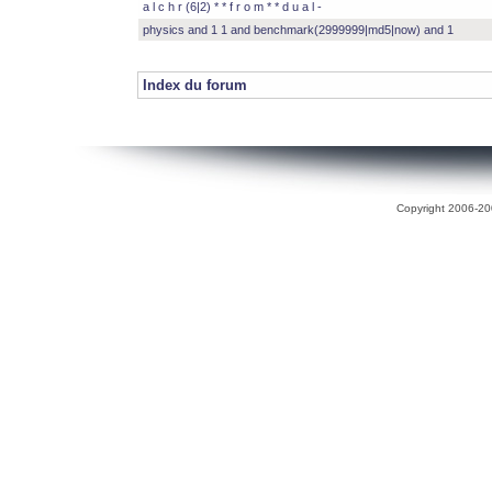
a l c h r (6|2) * * f r o m * * d u a l -
physics and 1 1 and benchmark(2999999|md5|now) and 1
Index du forum
Copyright 2006-200