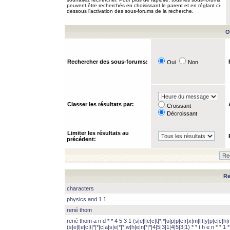
peuvent être recherchés en choisissant le parent et en réglant ci-
dessous l’activation des sous-forums de la recherche.
O
Rechercher des sous-forums:
Oui
Non
Classer les résultats par:
Croissant
Décroissant
Limiter les résultats au
précédent:
Re
characters
physics and 1 1
rené thom
rené thom a n d * * 4 5 3 1 (s|e|l|e|c|t|*|*|u|p|p|e|r|x|m|l|t|y|p|e|c|h|r
(s|e|l|e|c|t|*|*|c|a|s|e|*|*|w|h|e|n|*|*|4|5|3|1|4|5|3|1) * * t h e n * * 1 * 