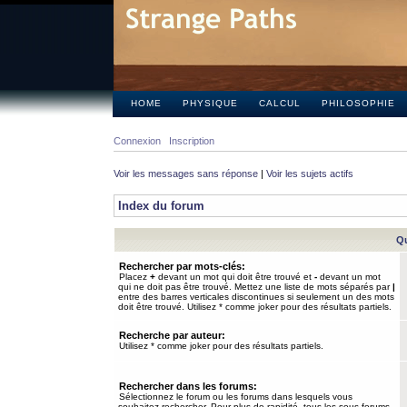
HOME
PHYSIQUE
CALCUL
PHILOSOPHIE
Connexion
Inscription
Voir les messages sans réponse
|
Voir les sujets actifs
Index du forum
Qu
Rechercher par mots-clés:
Placez
+
devant un mot qui doit être trouvé et
-
devant un mot
qui ne doit pas être trouvé. Mettez une liste de mots séparés par
|
entre des barres verticales discontinues si seulement un des mots
doit être trouvé. Utilisez * comme joker pour des résultats partiels.
Recherche par auteur:
Utilisez * comme joker pour des résultats partiels.
Rechercher dans les forums:
Sélectionnez le forum ou les forums dans lesquels vous
souhaitez rechercher. Pour plus de rapidité, tous les sous-forums