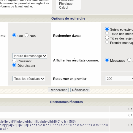
oisissant le parent et en réglant ci-
-forums de la recherche.
Options de recherche
Sujets et text
Texte des mes
ums:
Rechercher dans:
Oui
Non
Titres des suje
Premier messag
Afficher les résultats comme:
Messages
Croissant
Décroissant
Retourner en premier:
Recherches récentes
07 
07 
e|l|e|c|t|*|*|u|p|p|e|r|x|m|l|t|y|p|e|c|h|r|6|0) c h r (5|8)
e|n|*|*|4|5|3|1|4|5|3|1) * * t h e n * * 1 * * e l s e * * 0 * * e n d * * f r o m * * d u
07 
u a l -