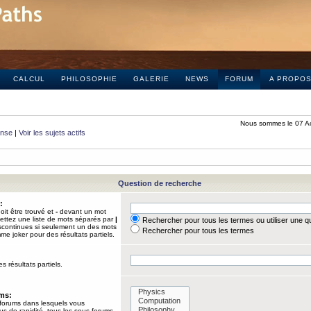
CALCUL
PHILOSOPHIE
GALERIE
NEWS
FORUM
A PROPO
Nous sommes le 07 A
onse
|
Voir les sujets actifs
Question de recherche
:
it être trouvé et
-
devant un mot
Mettez une liste de mots séparés par
|
Rechercher pour tous les termes ou utiliser une 
iscontinues si seulement un des mots
Rechercher pour tous les termes
mme joker pour des résultats partiels.
s résultats partiels.
ums:
 forums dans lesquels vous
us de rapidité, tous les sous-forums