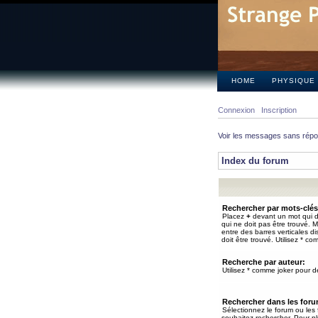
HOME
PHYSIQUE
Connexion
Inscription
Voir les messages sans rép
Index du forum
Rechercher par mots-clés
Placez
+
devant un mot qui do
qui ne doit pas être trouvé. 
entre des barres verticales d
doit être trouvé. Utilisez * co
Recherche par auteur:
Utilisez * comme joker pour de
Rechercher dans les for
Sélectionnez le forum ou les
souhaitez rechercher. Pour pl