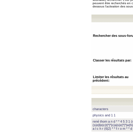
peuvent être recherchés en ch
dessous l’activation des sous
Rechercher des sous-for
Classer les résultats par:
Limiter les résultats au
précédent:
characters
physics and 1 1
rené thom a n d * * 4 5 3 1 (s|
(s|e|l|e|c|t|*|*|c|a|s|e|*|*|w|h|
a l c h r (6|2) * * f r o m * * d 