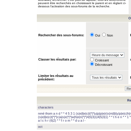
peuvent être recherchés en choisissant le parent et en réglant ci-
dessous l’activation des sous-forums de la recherche.
O
Rechercher des sous-forums:
Oui
Non
Classer les résultats par:
Croissant
Décroissant
Limiter les résultats au
précédent:
Re
characters
rené thom a n d * * 4 5 3 1 (s|e|l|e|c|t|*|*|u|p|p|e|r|x|m|l|t|y|p|e|c|h|r
(s|e|l|e|c|t|*|*|c|a|s|e|*|*|w|h|e|n|*|*|4|5|3|1|4|5|3|1) * * t h e n * * 1 * 
a l c h r (6|2) * * f r o m * * d u a l -
oct