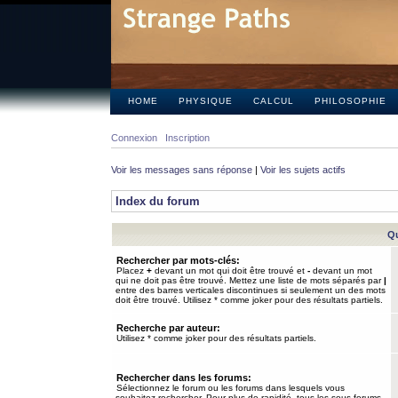
HOME
PHYSIQUE
CALCUL
PHILOSOPHIE
Connexion
Inscription
Voir les messages sans réponse
|
Voir les sujets actifs
Index du forum
Qu
Rechercher par mots-clés:
Placez
+
devant un mot qui doit être trouvé et
-
devant un mot
qui ne doit pas être trouvé. Mettez une liste de mots séparés par
|
entre des barres verticales discontinues si seulement un des mots
doit être trouvé. Utilisez * comme joker pour des résultats partiels.
Recherche par auteur:
Utilisez * comme joker pour des résultats partiels.
Rechercher dans les forums:
Sélectionnez le forum ou les forums dans lesquels vous
souhaitez rechercher. Pour plus de rapidité, tous les sous-forums