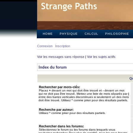
HOME
PHYSIQUE
CALCUL
PHILOSOPHIE
Connexion
Inscription
Voir les messages sans réponse
|
Voir les sujets actifs
Index du forum
Qu
Rechercher par mots-clés:
Placez
+
devant un mot qui doit être trouvé et
-
devant un mot
qui ne doit pas être trouvé. Mettez une liste de mots séparés par
|
entre des barres verticales discontinues si seulement un des mots
doit être trouvé. Utilisez * comme joker pour des résultats partiels.
Recherche par auteur:
Utilisez * comme joker pour des résultats partiels.
Rechercher dans les forums:
Sélectionnez le forum ou les forums dans lesquels vous
souhaitez rechercher. Pour plus de rapidité, tous les sous-forums