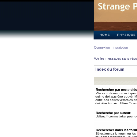
HOME
PHYSIQUE
Connexion
Inscription
Voir les messages sans rép
Index du forum
Rechercher par mots-clés
Placez
+
devant un mot qui do
qui ne doit pas être trouvé. 
entre des barres verticales d
doit être trouvé. Utilisez * co
Recherche par auteur:
Utilisez * comme joker pour de
Rechercher dans les for
Sélectionnez le forum ou les
souhaitez rechercher. Pour pl