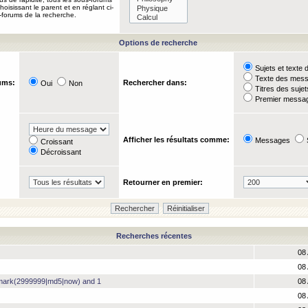
oisissant le parent et en réglant ci-
-forums de la recherche.
Options de recherche
Sujets et text
Texte des mes
ums:
Rechercher dans:
Oui
Non
Titres des suje
Premier messag
Afficher les résultats comme:
Messages
Croissant
Décroissant
Retourner en premier:
Recherches récentes
08 
08 
hmark(2999999|md5|now) and 1
08 
08 