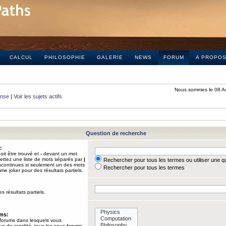
CALCUL
PHILOSOPHIE
GALERIE
NEWS
FORUM
A PROPO
Nous sommes le 08 A
onse
|
Voir les sujets actifs
Question de recherche
:
it être trouvé et
-
devant un mot
Mettez une liste de mots séparés par
|
Rechercher pour tous les termes ou utiliser une 
iscontinues si seulement un des mots
Rechercher pour tous les termes
mme joker pour des résultats partiels.
s résultats partiels.
ums:
 forums dans lesquels vous
us de rapidité, tous les sous-forums