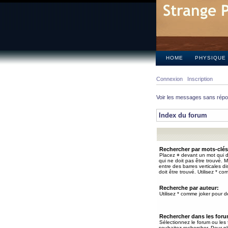
HOME
PHYSIQUE
Connexion
Inscription
Voir les messages sans rép
Index du forum
Rechercher par mots-clés
Placez
+
devant un mot qui do
qui ne doit pas être trouvé. 
entre des barres verticales d
doit être trouvé. Utilisez * co
Recherche par auteur:
Utilisez * comme joker pour de
Rechercher dans les for
Sélectionnez le forum ou les
souhaitez rechercher. Pour pl