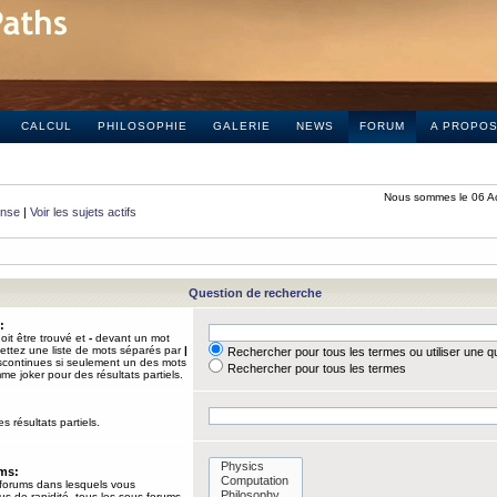
CALCUL
PHILOSOPHIE
GALERIE
NEWS
FORUM
A PROPO
Nous sommes le 06 A
onse
|
Voir les sujets actifs
Question de recherche
:
it être trouvé et
-
devant un mot
Mettez une liste de mots séparés par
|
Rechercher pour tous les termes ou utiliser une 
iscontinues si seulement un des mots
Rechercher pour tous les termes
mme joker pour des résultats partiels.
s résultats partiels.
ums:
 forums dans lesquels vous
us de rapidité, tous les sous-forums