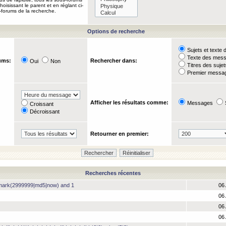
oisissant le parent et en réglant ci-
-forums de la recherche.
Options de recherche
Sujets et text
Texte des mes
ums:
Rechercher dans:
Oui
Non
Titres des suje
Premier messag
Afficher les résultats comme:
Messages
Croissant
Décroissant
Retourner en premier:
Recherches récentes
hmark(2999999|md5|now) and 1
06 
06 
06 
06 