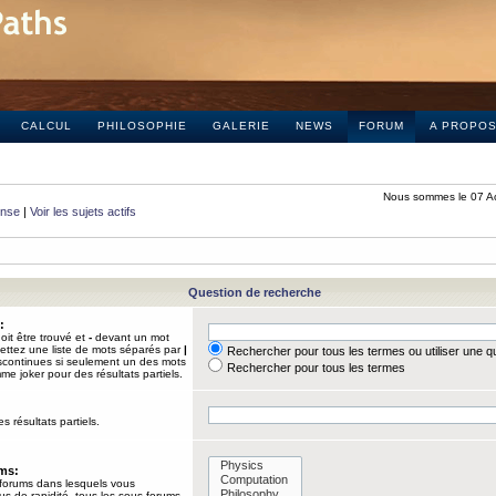
CALCUL
PHILOSOPHIE
GALERIE
NEWS
FORUM
A PROPO
Nous sommes le 07 A
onse
|
Voir les sujets actifs
Question de recherche
:
it être trouvé et
-
devant un mot
Mettez une liste de mots séparés par
|
Rechercher pour tous les termes ou utiliser une 
iscontinues si seulement un des mots
Rechercher pour tous les termes
mme joker pour des résultats partiels.
s résultats partiels.
ums:
 forums dans lesquels vous
us de rapidité, tous les sous-forums