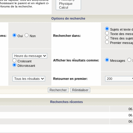
oisissant le parent et en réglant ci-
-forums de la recherche.
Options de recherche
Sujets et text
Texte des mes
ums:
Rechercher dans:
Oui
Non
Titres des suje
Premier messag
Afficher les résultats comme:
Messages
Croissant
Décroissant
Retourner en premier:
Recherches récentes
06 
06 
06 