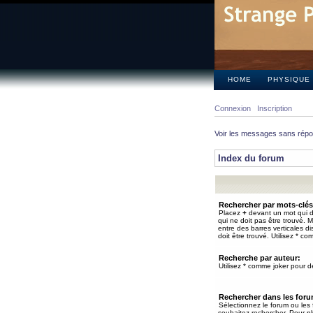
HOME
PHYSIQUE
Connexion
Inscription
Voir les messages sans rép
Index du forum
Rechercher par mots-clés
Placez
+
devant un mot qui do
qui ne doit pas être trouvé. 
entre des barres verticales d
doit être trouvé. Utilisez * co
Recherche par auteur:
Utilisez * comme joker pour de
Rechercher dans les for
Sélectionnez le forum ou les
souhaitez rechercher. Pour pl