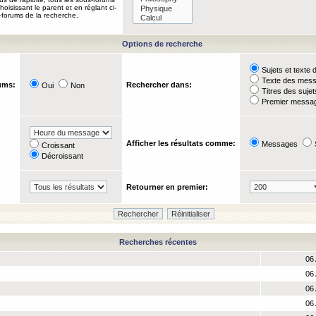
oisissant le parent et en réglant ci-
-forums de la recherche.
Options de recherche
Sujets et text
Texte des mes
ums:
Rechercher dans:
Oui
Non
Titres des suje
Premier messag
Afficher les résultats comme:
Messages
Croissant
Décroissant
Retourner en premier:
Recherches récentes
06 
06 
06 
06 