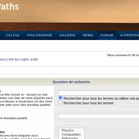
CALCUL
PHILOSOPHIE
GALERIE
NEWS
FORUM
A PROPO
Nous sommes le 06 A
onse
|
Voir les sujets actifs
Question de recherche
:
it être trouvé et
-
devant un mot
Mettez une liste de mots séparés par
|
Rechercher pour tous les termes ou utiliser une 
iscontinues si seulement un des mots
Rechercher pour tous les termes
mme joker pour des résultats partiels.
s résultats partiels.
ums:
 forums dans lesquels vous
us de rapidité, tous les sous-forums