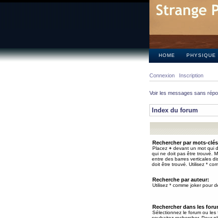
HOME
PHYSIQUE
Connexion
Inscription
Voir les messages sans rép
Index du forum
Rechercher par mots-clés
Placez
+
devant un mot qui do
qui ne doit pas être trouvé. 
entre des barres verticales d
doit être trouvé. Utilisez * co
Recherche par auteur:
Utilisez * comme joker pour de
Rechercher dans les for
Sélectionnez le forum ou les
souhaitez rechercher. Pour pl