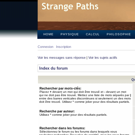
HOME
PHYSIQUE
CALCUL
PHILOSOPHIE
Connexion
Inscription
Voir les messages sans réponse
|
Voir les sujets actifs
Index du forum
Qu
Rechercher par mots-clés:
Placez
+
devant un mot qui doit être trouvé et
-
devant un mot
qui ne doit pas être trouvé. Mettez une liste de mots séparés par
|
entre des barres verticales discontinues si seulement un des mots
doit être trouvé. Utilisez * comme joker pour des résultats partiels.
Recherche par auteur:
Utilisez * comme joker pour des résultats partiels.
Rechercher dans les forums:
Sélectionnez le forum ou les forums dans lesquels vous
souhaitez rechercher. Pour plus de rapidité, tous les sous-forums