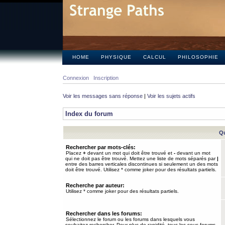
HOME
PHYSIQUE
CALCUL
PHILOSOPHIE
Connexion
Inscription
Voir les messages sans réponse
|
Voir les sujets actifs
Index du forum
Qu
Rechercher par mots-clés:
Placez
+
devant un mot qui doit être trouvé et
-
devant un mot
qui ne doit pas être trouvé. Mettez une liste de mots séparés par
|
entre des barres verticales discontinues si seulement un des mots
doit être trouvé. Utilisez * comme joker pour des résultats partiels.
Recherche par auteur:
Utilisez * comme joker pour des résultats partiels.
Rechercher dans les forums:
Sélectionnez le forum ou les forums dans lesquels vous
souhaitez rechercher. Pour plus de rapidité, tous les sous-forums