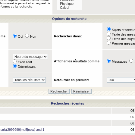
oisissant le parent et en réglant ci-
-forums de la recherche.
Options de recherche
Sujets et text
Texte des mes
ums:
Rechercher dans:
Oui
Non
Titres des suje
Premier messag
Afficher les résultats comme:
Messages
Croissant
Décroissant
Retourner en premier:
Recherches récentes
06 
06 
06 
hmark(2999999|md5|now) and 1
06 