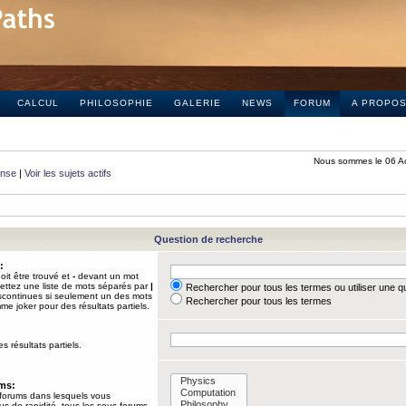
CALCUL
PHILOSOPHIE
GALERIE
NEWS
FORUM
A PROPO
Nous sommes le 06 A
onse
|
Voir les sujets actifs
Question de recherche
:
it être trouvé et
-
devant un mot
Mettez une liste de mots séparés par
|
Rechercher pour tous les termes ou utiliser une 
iscontinues si seulement un des mots
Rechercher pour tous les termes
mme joker pour des résultats partiels.
s résultats partiels.
ums:
 forums dans lesquels vous
us de rapidité, tous les sous-forums