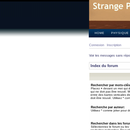
HOME
PHYSIQUE
Connexion
Inscription
Voir les messages sans rép
Index du forum
Rechercher par mots-clés
Placez
+
devant un mot qui do
qui ne doit pas être trouvé. 
entre des barres verticales d
doit être trouvé. Utilisez * co
Recherche par auteur:
Utilisez * comme joker pour de
Rechercher dans les for
Sélectionnez le forum ou les
souhaitez rechercher. Pour pl