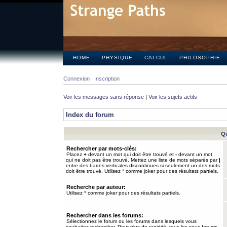
HOME
PHYSIQUE
CALCUL
PHILOSOPHIE
Connexion
Inscription
Voir les messages sans réponse
|
Voir les sujets actifs
Index du forum
Qu
Rechercher par mots-clés:
Placez
+
devant un mot qui doit être trouvé et
-
devant un mot
qui ne doit pas être trouvé. Mettez une liste de mots séparés par
|
entre des barres verticales discontinues si seulement un des mots
doit être trouvé. Utilisez * comme joker pour des résultats partiels.
Recherche par auteur:
Utilisez * comme joker pour des résultats partiels.
Rechercher dans les forums:
Sélectionnez le forum ou les forums dans lesquels vous
souhaitez rechercher. Pour plus de rapidité, tous les sous-forums