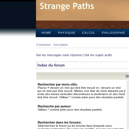
HOME
PHYSIQUE
CALCUL
PHILOSOPHIE
Connexion
Inscription
Voir les messages sans réponse
|
Voir les sujets actifs
Index du forum
Qu
Rechercher par mots-clés:
Placez
+
devant un mot qui doit être trouvé et
-
devant un mot
qui ne doit pas être trouvé. Mettez une liste de mots séparés par
|
entre des barres verticales discontinues si seulement un des mots
doit être trouvé. Utilisez * comme joker pour des résultats partiels.
Recherche par auteur:
Utilisez * comme joker pour des résultats partiels.
Rechercher dans les forums:
Sélectionnez le forum ou les forums dans lesquels vous
souhaitez rechercher. Pour plus de rapidité, tous les sous-forums